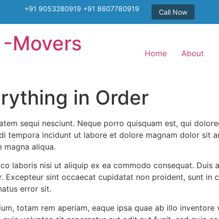
+91 9053280919 +91 8607780919
Call Now
 -Movers
Home
About
ything in Order
atem sequi nesciunt. Neque porro quisquam est, qui dolore
i tempora incidunt ut labore et dolore magnam dolor sit am
e magna aliqua.
co laboris nisi ut aliquip ex ea commodo consequat. Duis au
ur. Excepteur sint occaecat cupidatat non proident, sunt in c
atus error sit.
, totam rem aperiam, eaque ipsa quae ab illo inventore ver