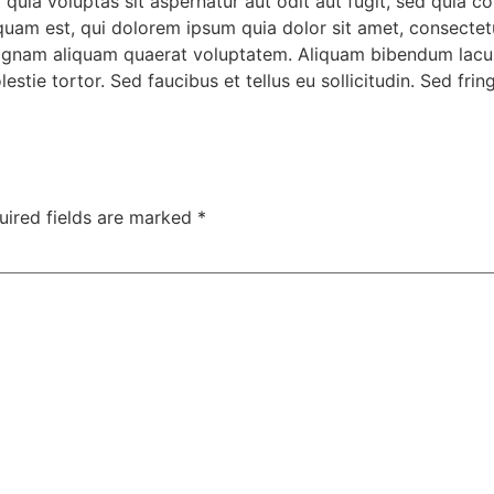
uia voluptas sit aspernatur aut odit aut fugit, sed quia c
uam est, qui dolorem ipsum quia dolor sit amet, consectetu
agnam aliquam quaerat voluptatem. Aliquam bibendum lacus 
tie tortor. Sed faucibus et tellus eu sollicitudin. Sed fring
uired fields are marked
*