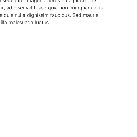
onsequuntur magni dolores eos qui ratione
r, adipisci velit, sed quia non numquam eius
quis nulla dignissim faucibus. Sed mauris
illa malesuada luctus.