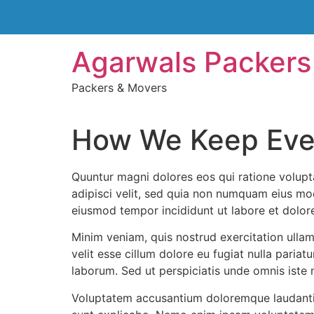
Skip
Agarwals Packers
to
content
Packers & Movers
How We Keep Ever
Quuntur magni dolores eos qui ratione volupt
adipisci velit, sed quia non numquam eius mod
eiusmod tempor incididunt ut labore et dolor
Minim veniam, quis nostrud exercitation ullam
velit esse cillum dolore eu fugiat nulla pariat
laborum. Sed ut perspiciatis unde omnis iste n
Voluptatem accusantium doloremque laudantium