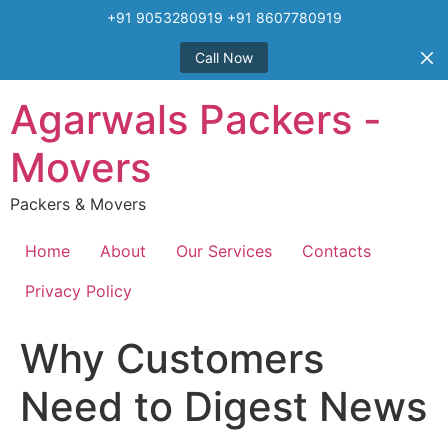
+91 9053280919 +91 8607780919
Call Now
Skip
Agarwals Packers -
to
content
Movers
Packers & Movers
Home
About
Our Services
Contacts
Privacy Policy
Why Customers
Need to Digest News