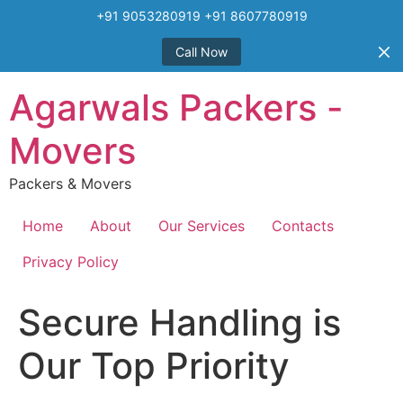
+91 9053280919 +91 8607780919
Call Now
Skip
Agarwals Packers -
to
content
Movers
Packers & Movers
Home
About
Our Services
Contacts
Privacy Policy
Secure Handling is
Our Top Priority