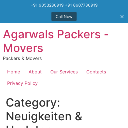
+91 9053280919 +91 8607780919
Call Now
Skip
Agarwals Packers -
to
content
Movers
Packers & Movers
Home
About
Our Services
Contacts
Privacy Policy
Category:
Neuigkeiten &